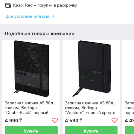
Kaspi Red – покупки в рассрочку
Все условия оплаты
Подобные товары компании
Записная книжка А5 80л.,
Записная книжка А5 80л.,
Запи
кожзам, Berlingo
кожзам, Berlingo
кожза
"DoubleBlack", черный
"Western", черный срез, с
черн
срез, черная, с рисунком
резинкой, черный
лава
4 990
4 590
4 4
₸
₸
2
Купить
Купить