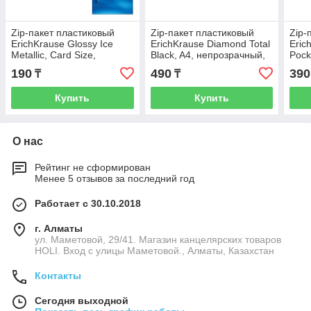
Zip-пакет пластиковый
Zip-пакет пластиковый
Zip-
ErichKrause Glossy Ice
ErichKrause Diamond Total
Eric
Metallic, Card Size,
Black, A4, непрозрачный,
Pock
непрозрачный, ассорти (в
черный (в пакете по 12
паке
190
490
390
₸
₸
пакете по
шт.)
Купить
Купить
О нас
Рейтинг не сформирован
Менее 5 отзывов за последний год
Работает с 30.10.2018
г. Алматы
ул. Маметовой, 29/41. Магазин канцелярских товаров
HOLI. Вход с улицы Маметовой., Алматы, Казахстан
Контакты
Сегодня выходной