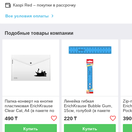
Kaspi Red – покупки в рассрочку
Все условия оплаты
Подобные товары компании
Папка-конверт на кнопке
Линейка гибкая
Zip-
пластиковая ErichKrause
ErichKrause Bubble Gum,
Eric
Clear Cat, A4 (в пакете по
15см, голубой (в пакете
Pock
12 шт.)
по 20 шт)
паке
490
220
390
₸
₸
Купить
Купить