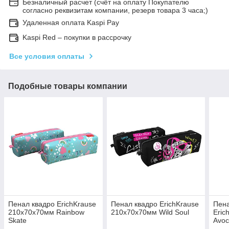
Безналичный расчет (счёт на оплату Покупателю
согласно реквизитам компании, резерв товара 3 часа;)
Удаленная оплата Kaspi Pay
Kaspi Red – покупки в рассрочку
Все условия оплаты
Подобные товары компании
Пенал квадро ErichKrause
Пенал квадро ErichKrause
Пена
210x70x70мм Rainbow
210x70x70мм Wild Soul
Eric
Skate
Avoc