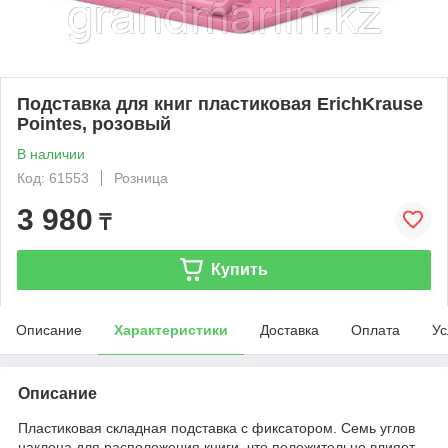
Подставка для книг пластиковая ErichKrause
Pointes, розовый
В наличии
Код: 61553
Розница
3 980
₸
Купить
Описание
Характеристики
Доставка
Оплата
Ус
Описание
Пластиковая складная подставка с фиксатором. Семь углов
наклона для расположения книги, что положительно влияет