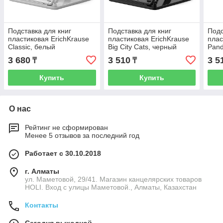
Подставка для книг
Подставка для книг
Подс
пластиковая ErichKrause
пластиковая ErichKrause
плас
Classic, белый
Big City Cats, черный
Pand
3 680
3 510
3 5
₸
₸
Купить
Купить
О нас
Рейтинг не сформирован
Менее 5 отзывов за последний год
Работает с 30.10.2018
г. Алматы
ул. Маметовой, 29/41. Магазин канцелярских товаров
HOLI. Вход с улицы Маметовой., Алматы, Казахстан
Контакты