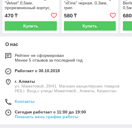
"Velvet" 0,5мм,
"xFine" черная, 0,3мм,
Berl
прорезиненный корпус,
грип
0,5м
черная
470
580
680
₸
₸
Купить
Купить
О нас
Рейтинг не сформирован
Менее 5 отзывов за последний год
Работает с 30.10.2018
г. Алматы
ул. Маметовой, 29/41. Магазин канцелярских товаров
HOLI. Вход с улицы Маметовой., Алматы, Казахстан
Контакты
Сегодня работает с 11:00 до 19:00
Показать весь график работы