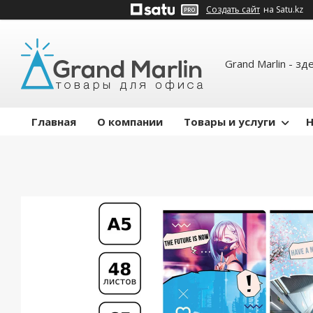
Создать сайт
на Satu.kz
Grand Marlin - зд
Главная
О компании
Товары и услуги
Н