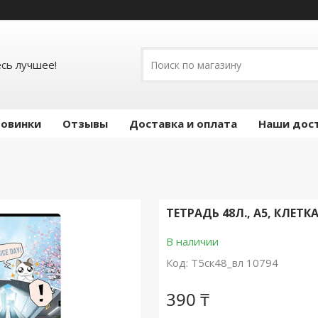
есь лучшее!
овинки
Отзывы
Доставка и оплата
Наши дос
ТЕТРАДЬ 48Л., А5, КЛЕТК
В наличии
Код:
Т5ск48_вл 10794
390 ₸