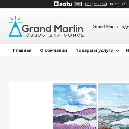
Создать сайт
на Satu.kz
Grand Marlin - зд
Главная
О компании
Товары и услуги
Н