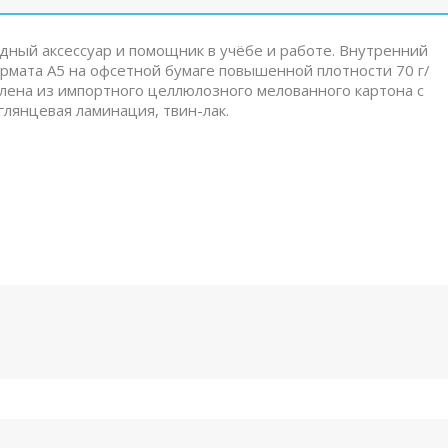
дный аксессуар и помощник в учёбе и работе. Внутренний
формата A5 на офсетной бумаге повышенной плотности 70 г/
влена из импортного целлюлозного мелованного картона с
глянцевая ламинация, твин-лак.