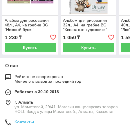
Альбом для рисования
Альбом для рисования
Альб
48л., А4, на гребне BG
32л., А4, на гребне BG
40л.
"Нежный букет"
"Хвостатые художники"
"Люб
м2
1 230
1 050
1 5
₸
₸
Купить
Купить
О нас
Рейтинг не сформирован
Менее 5 отзывов за последний год
Работает с 30.10.2018
г. Алматы
ул. Маметовой, 29/41. Магазин канцелярских товаров
HOLI. Вход с улицы Маметовой., Алматы, Казахстан
Контакты