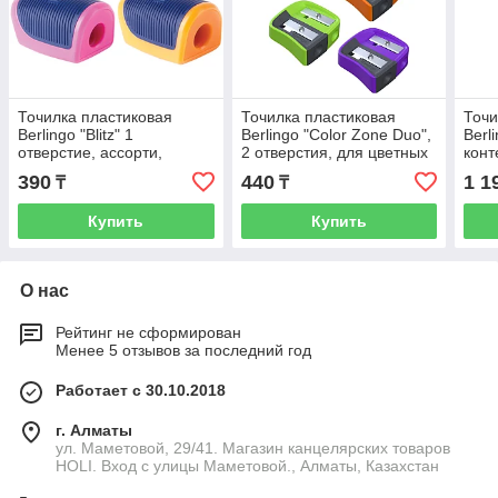
Точилка пластиковая
Точилка пластиковая
Точи
Berlingo "Blitz" 1
Berlingo "Color Zone Duo",
Berl
отверстие, ассорти,
2 отверстия, для цветных
конт
дисплей
и ч/г карандашей,
ассо
390
440
1 1
₸
₸
блистер, а
Купить
Купить
О нас
Рейтинг не сформирован
Менее 5 отзывов за последний год
Работает с 30.10.2018
г. Алматы
ул. Маметовой, 29/41. Магазин канцелярских товаров
HOLI. Вход с улицы Маметовой., Алматы, Казахстан