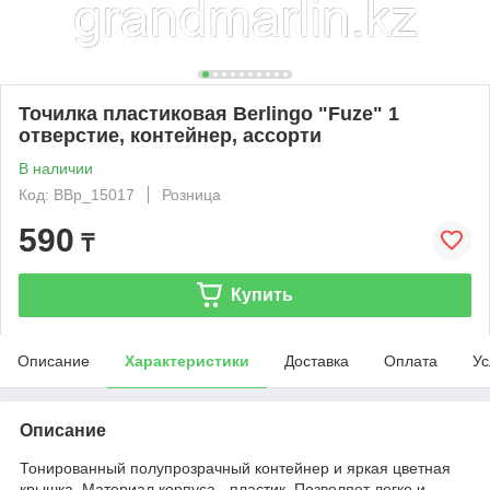
Точилка пластиковая Berlingo "Fuze" 1
отверстие, контейнер, ассорти
В наличии
Код: BBp_15017
Розница
590
₸
Купить
Описание
Характеристики
Доставка
Оплата
Ус
Описание
Тонированный полупрозрачный контейнер и яркая цветная
крышка. Материал корпуса - пластик. Позволяет легко и