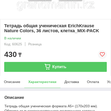
Тетрадь общая ученическая ErichKrause
Nature Colors, 36 листов, клетка_MIX-PACK
В наличии
Код: 60625
Розница
430
₸
Купить
Описание
Характеристики
Доставка
Оплата
Ус
Описание
Тетрадь общая ученическая формата А5+ (170х203 мм).
Обложка из высококачественного мелованного картона