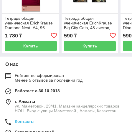
Тетрадь общая
Тетрадь общая
Тет
ученическая ErichKrause
ученическая ErichKrause
учен
Duotone Next, А4, 96
Big City Cats, 48 листов,
Dino
листов, клетка_MIX-PACK
клетка, глянцевая
клет
1 780
590
590
₸
₸
ламинация_MIX-PACK
лак
Купить
Купить
О нас
Рейтинг не сформирован
Менее 5 отзывов за последний год
Работает с 30.10.2018
г. Алматы
ул. Маметовой, 29/41. Магазин канцелярских товаров
HOLI. Вход с улицы Маметовой., Алматы, Казахстан
Контакты