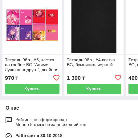
Тетрадь 96л., А5, клетка
Тетрадь 96л., А4 клетка
Тетр
на гребне BG "Аниме.
BG, бумвинил, черный
BG, 
Лучшая подруга", двойная
обложка
970
1 390
490
₸
₸
Купить
Купить
О нас
Рейтинг не сформирован
Менее 5 отзывов за последний год
Работает с 30.10.2018