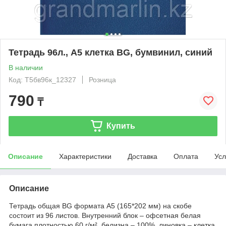
Тетрадь 96л., А5 клетка BG, бумвинил, синий
В наличии
Код: Т5бв96к_12327
Розница
790
₸
Купить
Описание
Характеристики
Доставка
Оплата
Усл
Описание
Тетрадь общая BG формата А5 (165*202 мм) на скобе
состоит из 96 листов. Внутренний блок – офсетная белая
бумага плотностью 60 г/м², белизна – 100%, линовка – клетка