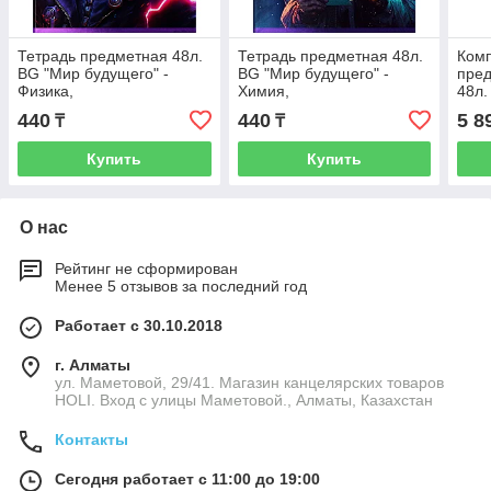
Тетрадь предметная 48л.
Тетрадь предметная 48л.
Комп
BG "Мир будущего" -
BG "Мир будущего" -
пред
Физика,
Химия,
48л.
металлизированный
металлизированный
мет
440
440
5 8
₸
₸
картон
картон
карт
Купить
Купить
О нас
Рейтинг не сформирован
Менее 5 отзывов за последний год
Работает с 30.10.2018
г. Алматы
ул. Маметовой, 29/41. Магазин канцелярских товаров
HOLI. Вход с улицы Маметовой., Алматы, Казахстан
Контакты
Сегодня работает с 11:00 до 19:00