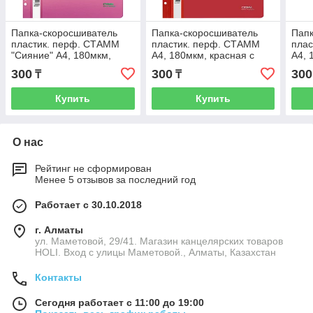
Папка-скоросшиватель
Папка-скоросшиватель
Папк
пластик. перф. СТАММ
пластик. перф. СТАММ
пла
"Сияние" А4, 180мкм,
А4, 180мкм, красная с
А4, 
розовый с прозр. верхом
прозр. верхом
проз
300
300
300
₸
₸
Купить
Купить
О нас
Рейтинг не сформирован
Менее 5 отзывов за последний год
Работает с 30.10.2018
г. Алматы
ул. Маметовой, 29/41. Магазин канцелярских товаров
HOLI. Вход с улицы Маметовой., Алматы, Казахстан
Контакты
Сегодня работает с 11:00 до 19:00