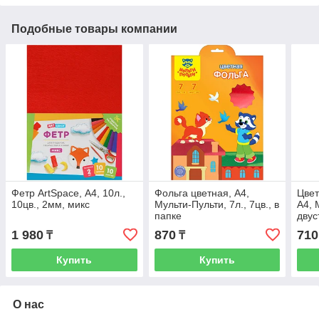
Подобные товары компании
Фетр ArtSpace, А4, 10л.,
Фольга цветная, А4,
Цвет
10цв., 2мм, микс
Мульти-Пульти, 7л., 7цв., в
А4, 
папке
двуст
папк
1 980
870
710
₸
₸
Енот
Купить
Купить
О нас