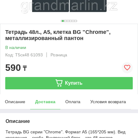
Тетрадь 48л., А5, клетка BG "Chrome",
металлизированный пантон
В наличии
Код: Т5ск48 61093
Розница
590
₸
Купить
Описание
Доставка
Оплата
Условия возврата
Описание
Тетрадь BG серии "Chrome". Формат А5 (165*205 мм). Вид
крепления – скоба. Внутренний блок – это 48 листов,