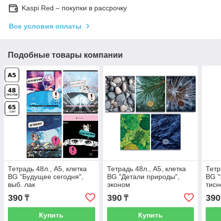
Kaspi Red – покупки в рассрочку
Все условия оплаты
Подобные товары компании
Тетрадь 48л., А5, клетка
Тетрадь 48л., А5, клетка
Тетр
BG "Будущее сегодня",
BG "Детали природы",
BG "
выб. лак
эконом
тисн
390
390
390
₸
₸
Купить
Купить