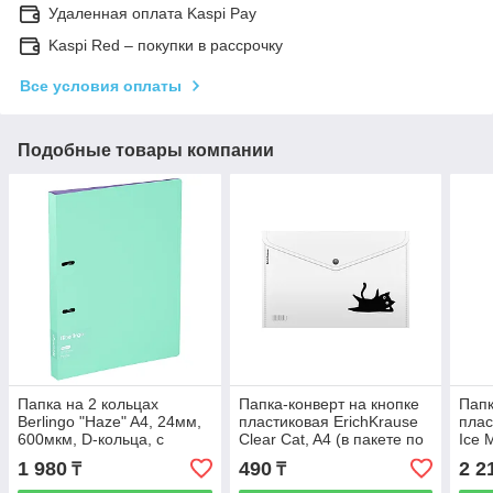
Удаленная оплата Kaspi Pay
Kaspi Red – покупки в рассрочку
Все условия оплаты
Подобные товары компании
Папка на 2 кольцах
Папка-конверт на кнопке
Папк
Berlingo "Haze" A4, 24мм,
пластиковая ErichKrause
плас
600мкм, D-кольца, с
Clear Cat, A4 (в пакете по
Ice 
внутр. карманом, мятная,
12 шт.)
ассо
1 980
490
2 2
₸
₸
софт-тач