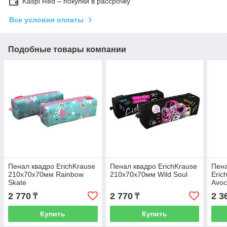
Kaspi Red – покупки в рассрочку
Все условия оплаты
Подобные товары компании
Пенал квадро ErichKrause
Пенал квадро ErichKrause
Пена
210x70x70мм Rainbow
210x70x70мм Wild Soul
Eric
Skate
Avoc
2 770
2 770
2 3
₸
₸
Купить
Купить