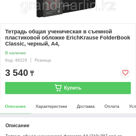
Тетрадь общая ученическая в съемной
пластиковой обложке ErichKrause FolderBook
Classic, черный, А4,
В наличии
Код: 48229
Розница
3 540
₸
Купить
Описание
Характеристики
Доставка
Оплата
Усл
Описание
Тетрадь общая ученическая формата А4 (210x297 мм) со