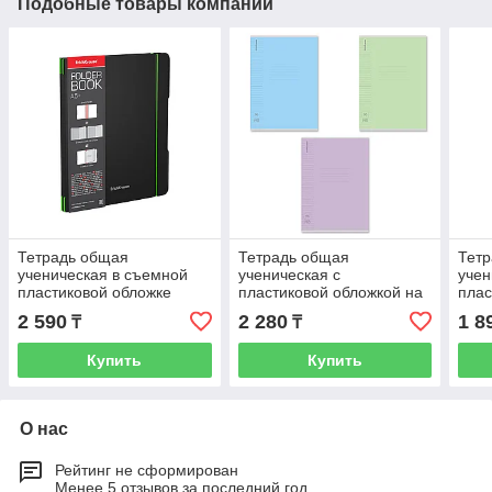
Подобные товары компании
Тетрадь общая
Тетрадь общая
Тет
ученическая в съемной
ученическая с
учен
пластиковой обложке
пластиковой обложкой на
плас
ErichKrause FolderBook
скобе ErichKrause
Eric
2 590
2 280
1 8
₸
₸
Accent, зеленый, А5+,
Классика CoverPrо fizzy,
Clas
А4, 9
Купить
Купить
О нас
Рейтинг не сформирован
Менее 5 отзывов за последний год