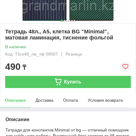
Тетрадь 48л., А5, клетка BG "Minimal",
матовая ламинация, тиснение фольгой
В наличии
Код: Т5ск48_лм_тф 08507
Розница
490
₸
Купить
Описание
Доставка
Оплата
Условия возврата
Описание
Тетради для конспектов Minimal от bg — отличный помощник
для учёбы или работы. Внутренний блок состоит из 48 листов