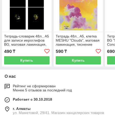
Тетрадь-словарик 48л., А5
Тетрадь 48л., А5, клетка
Тетр
для записи иероглифов
MESHU "Clouds", матовая
BG "
BG, матовая ламинация,
ламинация, тиснение
Conc
тиснение фольгой
фольгой
лами
490
590
690
₸
₸
фол
Купить
Купить
О нас
Рейтинг не сформирован
Менее 5 отзывов за последний год
Работает с 30.10.2018
г. Алматы
ул. Маметовой, 29/41. Магазин канцелярских товаров