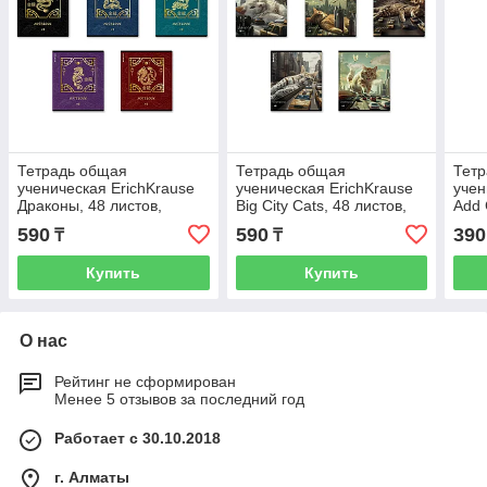
Тетрадь общая
Тетрадь общая
Тет
ученическая ErichKrause
ученическая ErichKrause
учен
Драконы, 48 листов,
Big City Cats, 48 листов,
Add 
клетка, матовая
клетка, глянцевая
лист
590
590
390
₸
₸
ламинация+выборочный
ламинация_MIX-PACK
УФ-ла
Купить
Купить
О нас
Рейтинг не сформирован
Менее 5 отзывов за последний год
Работает с 30.10.2018
г. Алматы