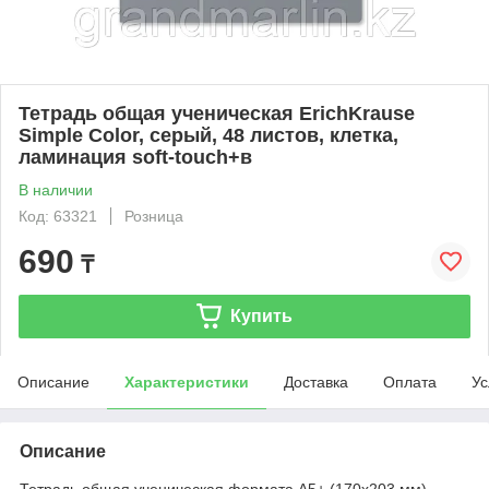
Тетрадь общая ученическая ErichKrause
Simple Color, серый, 48 листов, клетка,
ламинация soft-touch+в
В наличии
Код: 63321
Розница
690
₸
Купить
Описание
Характеристики
Доставка
Оплата
Ус
Описание
Тетрадь общая ученическая формата А5+ (170х203 мм).