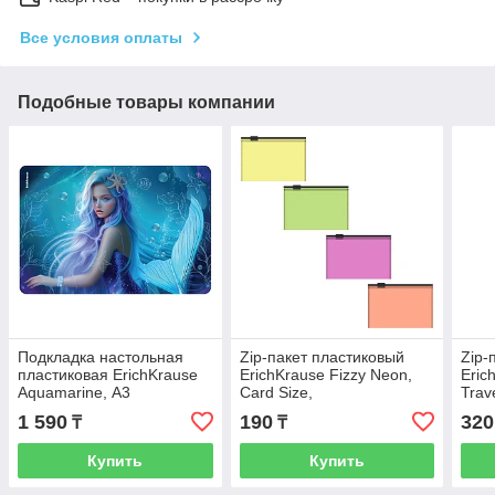
Все условия оплаты
Подобные товары компании
Подкладка настольная
Zip-пакет пластиковый
Zip-
пластиковая ErichKrause
ErichKrause Fizzy Neon,
Eric
Aquamarine, А3
Card Size,
Trav
полупрозрачный, ассорти
ассо
1 590
190
320
₸
₸
(в пакете по 12 шт.
шт.)
Купить
Купить