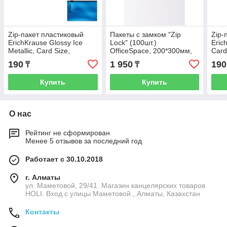
Zip-пакет пластиковый
Пакеты с замком "Zip
Zip-
ErichKrause Glossy Ice
Lock" (100шт.)
Eric
Metallic, Card Size,
OfficeSpace, 200*300мм,
Card
непрозрачный, ассорти (в
ПВД, 35,6мкм
полу
190
1 950
190
₸
₸
пакете по
(в п
Купить
Купить
О нас
Рейтинг не сформирован
Менее 5 отзывов за последний год
Работает с 30.10.2018
г. Алматы
ул. Маметовой, 29/41. Магазин канцелярских товаров
HOLI. Вход с улицы Маметовой., Алматы, Казахстан
Контакты