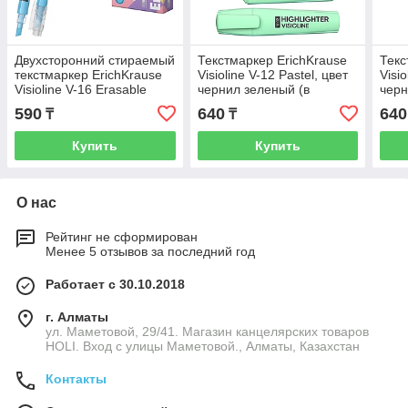
Двухсторонний стираемый
Текстмаркер ErichKrause
Текс
текстмаркер ErichKrause
Visioline V-12 Pastel, цвет
Visio
Visioline V-16 Erasable
чернил зеленый (в
черн
Pastel, цвет чернил
коробке-дисплее по 10
коро
590
640
640
₸
₸
голубой
шт.)
шт.)
Купить
Купить
О нас
Рейтинг не сформирован
Менее 5 отзывов за последний год
Работает с 30.10.2018
г. Алматы
ул. Маметовой, 29/41. Магазин канцелярских товаров
HOLI. Вход с улицы Маметовой., Алматы, Казахстан
Контакты