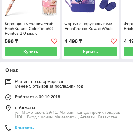
Карандаш механический
Фартук с нарукавниками
Фарт
ErichKrause ColorTouch®
ErichKrause Kawaii Whale
Eric
Pointes 2.0 мм, с
точилкой, НВ (в тубусе по
590
4 490
4 4
₸
₸
24 шт.)
Купить
Купить
О нас
Рейтинг не сформирован
Менее 5 отзывов за последний год
Работает с 30.10.2018
г. Алматы
ул. Маметовой, 29/41. Магазин канцелярских товаров
HOLI. Вход с улицы Маметовой., Алматы, Казахстан
Контакты