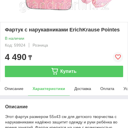
Фартук с нарукавниками ErichKrause Pointes
В наличии
Код: 59924
Розница
4 490
₸
Купить
Описание
Характеристики
Доставка
Оплата
Ус
Описание
Этот фартук размером 55х43 см для детского творчества с
нарукавниками надёжно защитит одежду и руки ребёнка во
время занятий. Фартук крепится на шее с возможностью