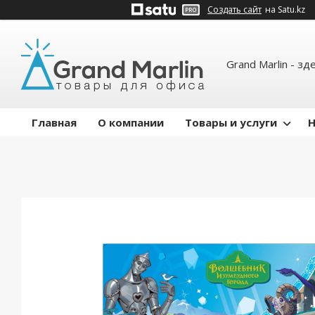
Создать сайт
на Satu.kz
Grand Marlin - зд
Главная
О компании
Товары и услуги
Н