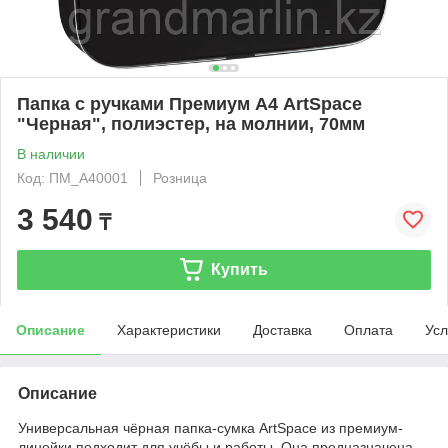
Папка с ручками Премиум А4 ArtSpace
"Черная", полиэстер, на молнии, 70мм
В наличии
Код: ПМ_А40001
Розница
3 540
₸
Купить
Описание
Характеристики
Доставка
Оплата
Усл
Описание
Универсальная чёрная папка-сумка ArtSpace из премиум-
линейки подходит для учёбы и работы. Она предназначена