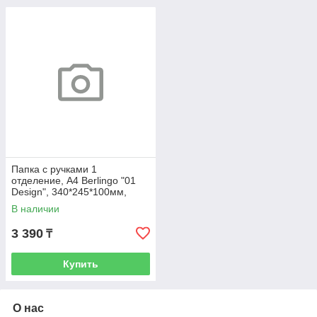
Папка с ручками 1
отделение, А4 Berlingo "01
Design", 340*245*100мм,
пластик, на молнии
В наличии
3 390
₸
Купить
О нас