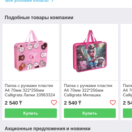
Все условия оплаты
Подобные товары компании
Папка с ручками пластик
Папка с ручками пластик
Папк
А4 70мм 322*256мм
А4 70мм 322*256мм
А4 
Calligrata Лапки 10963324
Calligrata Милашка
Call
10963325
109
2 540
2 540
2 5
₸
₸
Купить
Купить
Акционные предложения и новинки