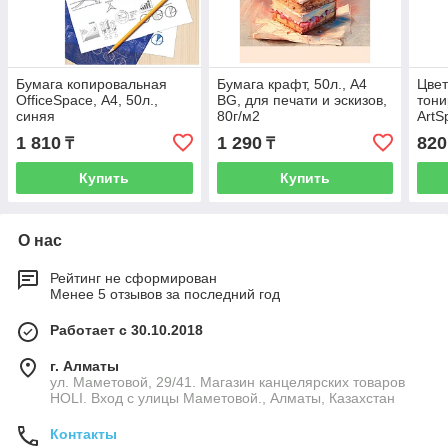
Бумага копировальная
Бумага крафт, 50л., А4
Цвет
OfficeSpace, А4, 50л.,
BG, для печати и эскизов,
тони
синяя
80г/м2
ArtS
папк
1 810
1 290
820
₸
₸
Купить
Купить
О нас
Рейтинг не сформирован
Менее 5 отзывов за последний год
Работает с 30.10.2018
г. Алматы
ул. Маметовой, 29/41. Магазин канцелярских товаров
HOLI. Вход с улицы Маметовой., Алматы, Казахстан
Контакты