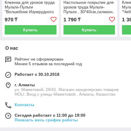
Клеенка для уроков труда
Настольное покрытие для
Клее
Мульти-Пульти
уроков труда Мульти-
Муль
"Волшебник Изумрудного
Пульти , 30*40см,силикон,
"Чеб
Города", 35*50см, ПВХ
сиреневое
ПВХ
970
1 790
1 3
₸
₸
Купить
Купить
О нас
Рейтинг не сформирован
Менее 5 отзывов за последний год
Работает с 30.10.2018
г. Алматы
ул. Маметовой, 29/41. Магазин канцелярских товаров
HOLI. Вход с улицы Маметовой., Алматы, Казахстан
Контакты
Сегодня работает с 11:00 до 19:00
Показать весь график работы