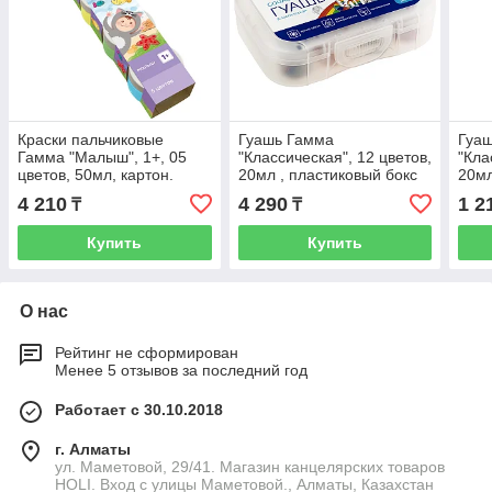
Краски пальчиковые
Гуашь Гамма
Гуа
Гамма "Малыш", 1+, 05
"Классическая", 12 цветов,
"Кла
цветов, 50мл, картон.
20мл , пластиковый бокс
20мл
упаковка
4 210
4 290
1 2
₸
₸
Купить
Купить
О нас
Рейтинг не сформирован
Менее 5 отзывов за последний год
Работает с 30.10.2018
г. Алматы
ул. Маметовой, 29/41. Магазин канцелярских товаров
HOLI. Вход с улицы Маметовой., Алматы, Казахстан