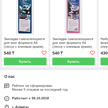
Закладки самоклеящиеся
Закладки самоклеящиеся
Набо
для книг формата А4
для книг формата А4
форм
(ляссе с клеевым краем),
(ляссе с клеевым краем),
клее
ПВХ, 6 штук, ArtSpace,
ПВХ, 6 штук, ArtSpace,
"Sty
540
540
430
₸
₸
индиго си
розовый ф
Купить
Купить
О нас
Рейтинг не сформирован
Менее 5 отзывов за последний год
Работает с 30.10.2018
г. Алматы