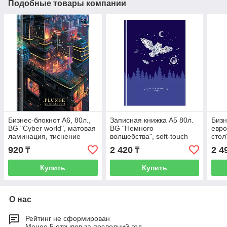
Подобные товары компании
Бизнес-блокнот А6, 80л.,
Записная книжка А5 80л.
Бизн
BG "Cyber world", матовая
BG "Немного
евро
ламинация, тиснение
волшебства", soft-touch
стол
фольгой
ламинация, тиснение
лам
920
2 420
2 4
₸
₸
голографической фоль
Купить
Купить
О нас
Рейтинг не сформирован
Менее 5 отзывов за последний год