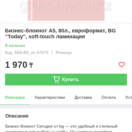
Бизнес-блокнот А5, 80л., евроформат, BG
"Today", soft-touch ламинация
В наличии
Код: ББ5т80_лс 57575
Розница
1 970
₸
Купить
Описание
Характеристики
Доставка
Оплата
Усл
Описание
Бизнес-блокнот Сегодня от bg — это удобный и стильный
инструмент для работы и учёбы. Он отлично подойдет