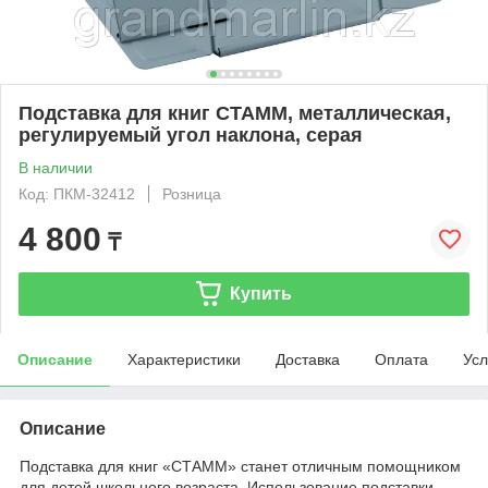
Подставка для книг СТАММ, металлическая,
регулируемый угол наклона, серая
В наличии
Код: ПКМ-32412
Розница
4 800
₸
Купить
Описание
Характеристики
Доставка
Оплата
Усл
Описание
Подставка для книг «СТАММ» станет отличным помощником
для детей школьного возраста. Использование подставки