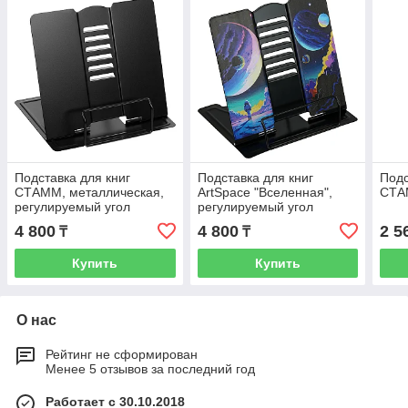
Подставка для книг
Подставка для книг
Подс
СТАММ, металлическая,
ArtSpace "Вселенная",
СТА
регулируемый угол
регулируемый угол
наклона, черная
наклона
4 800
4 800
2 5
₸
₸
Купить
Купить
О нас
Рейтинг не сформирован
Менее 5 отзывов за последний год
Работает с 30.10.2018