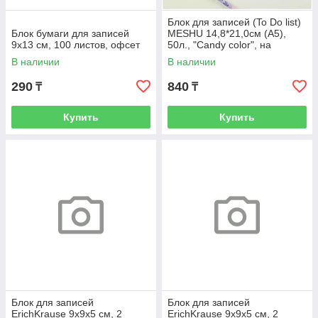
Блок для записей (To Do list)
Блок бумаги для записей
MESHU 14,8*21,0см (А5),
9х13 см, 100 листов, офсет
50л., "Candy color", на
склейке
В наличии
В наличии
290
840
₸
₸
Купить
Купить
Блок для записей
Блок для записей
ErichKrause 9x9x5 см, 2
ErichKrause 9x9x5 см, 2