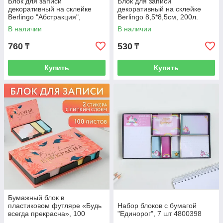
Блок для записи
Блок для записи
декоративный на склейке
декоративный на склейке
Berlingo "Абстракция",
Berlingo 8,5*8,5см, 200л.
9*11*3см
В наличии
В наличии
760
530
₸
₸
Купить
Купить
Бумажный блок в
пластиковом футляре «Будь
Набор блоков с бумагой
всегда прекрасна», 100
"Единорог", 7 шт 4800398
листов + 2 стикера