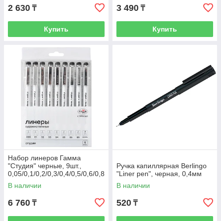
2 630
3 490
₸
₸
Купить
Купить
Набор линеров Гамма
"Студия" черные, 9шт.,
Ручка капиллярная Berlingo
0,05/0,1/0,2/0,3/0,4/0,5/0,6/0,8
"Liner pen", черная, 0,4мм
/1,0мм
В наличии
В наличии
6 760
520
₸
₸