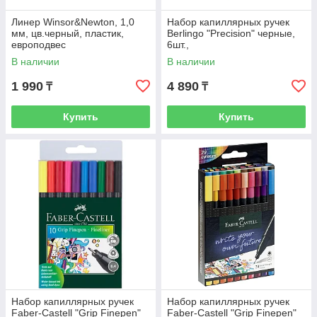
Линер Winsor&Newton, 1,0
Набор капиллярных ручек
мм, цв.черный, пластик,
Berlingo "Precision" черные,
европодвес
6шт.,
0,2/0,25/0,3/0,35/0,45/0,5 мм,
В наличии
В наличии
европодвес
1 990
4 890
₸
₸
Купить
Купить
Набор капиллярных ручек
Набор капиллярных ручек
Faber-Castell "Grip Finepen"
Faber-Castell "Grip Finepen"