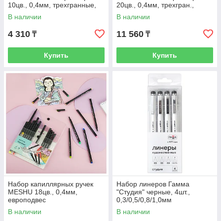
10цв., 0,4мм, трехгранные,
20цв., 0,4мм, трехгран.,
пластик. уп., европ.
пласт. уп., европодвес
В наличии
В наличии
4 310
11 560
₸
₸
Купить
Купить
Набор капиллярных ручек
Набор линеров Гамма
MESHU 18цв., 0,4мм,
"Студия" черные, 4шт.,
европодвес
0,3/0,5/0,8/1,0мм
В наличии
В наличии