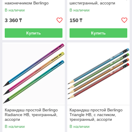
наконечником Berlingo
шестигранный, ассорти
"Eternal", цвет корпуса -
В наличии
В наличии
натуральное дере
3 360
150
₸
₸
Купить
Купить
Карандаш простой Berlingo
Карандаш простой Berlingo
Radiance HB, трехгранный,
Triangle HB, c ластиком,
ассорти
трехгранный, ассорти
В наличии
В наличии