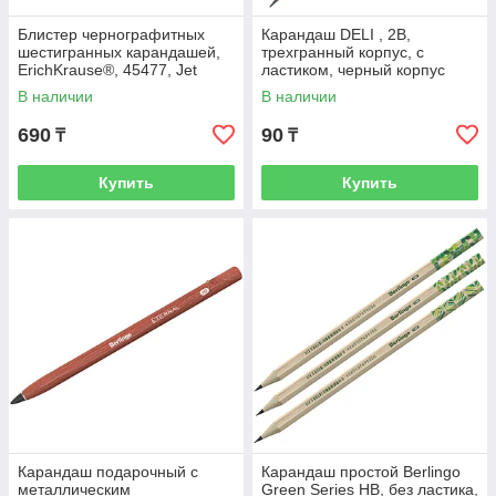
Блистер чернографитных
Карандаш DELI , 2В,
шестигранных карандашей,
трехгранный корпус, с
ErichKrause®, 45477, Jet
ластиком, черный корпус
Black 100 HB (4 шт.), чёрны
В наличии
В наличии
690
90
₸
₸
Купить
Купить
Карандаш подарочный с
Карандаш простой Berlingo
металлическим
Green Series HB, без ластика,