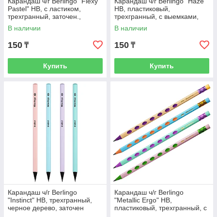
Карандаш ч/г Berlingo "Flexy
Карандаш ч/г Berlingo "Haze"
Pastel" HB, с ластиком,
HB, пластиковый,
трехгранный, заточен.,
трехгранный, с выемками,
пластиковый, ПВХ-бокс
заточен., с ластиком, PET-бок
В наличии
В наличии
150
150
₸
₸
Купить
Купить
Карандаш ч/г Berlingo
Карандаш ч/г Berlingo
"Instinct" HB, трехгранный,
"Metallic Ergo" HB,
черное дерево, заточен
пластиковый, трехгранный, с
выемками, заточен., с