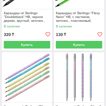
Карандаш ч/г Berlingo
Карандаш ч/г Berlingo "Flexy
"Doubleblack" HB, черное
Neon" HB, с ластиком,
дерево, круглый, заточен.,
заточен., пластиковый,
ассорти
ассорти
В наличии
В наличии
320
130
₸
₸
Купить
Купить