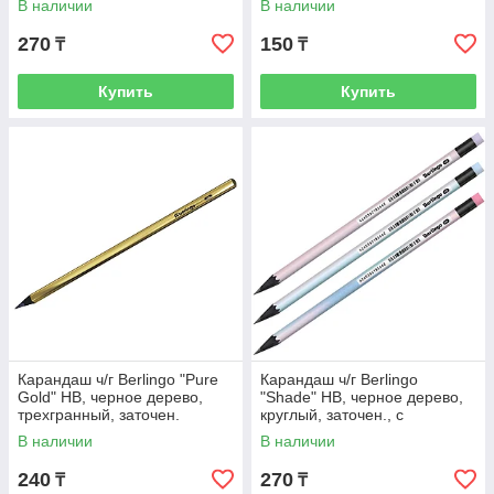
В наличии
В наличии
ластиком
270
150
₸
₸
Купить
Купить
Карандаш ч/г Berlingo "Pure
Карандаш ч/г Berlingo
Gold" HB, черное дерево,
"Shade" HB, черное дерево,
трехгранный, заточен.
круглый, заточен., с
ластиком, ассорти
В наличии
В наличии
240
270
₸
₸