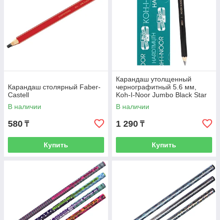
Карандаш утолщенный
Карандаш столярный Faber-
чернографитный 5.6 мм,
Castell
Koh-I-Noor Jumbo Black Star
1820 4B, L=175 мм
В наличии
В наличии
580
1 290
₸
₸
Купить
Купить