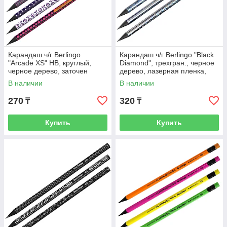
Карандаш ч/г Berlingo
Карандаш ч/г Berlingo "Black
"Arcade XS" HB, круглый,
Diamond", трехгран., черное
черное дерево, заточен
дерево, лазерная пленка,
заточен., ассорти
В наличии
В наличии
270
320
₸
₸
Купить
Купить