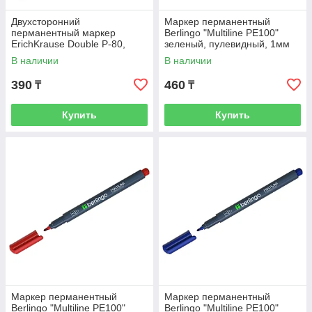
Двухсторонний
Маркер перманентный
перманентный маркер
Berlingo "Multiline PE100"
ErichKrause Double P-80,
зеленый, пулевидный, 1мм
цвет чернил синий (в коробке
В наличии
В наличии
по 12 шт.)
390
460
₸
₸
Купить
Купить
Маркер перманентный
Маркер перманентный
Berlingo "Multiline PE100"
Berlingo "Multiline PE100"