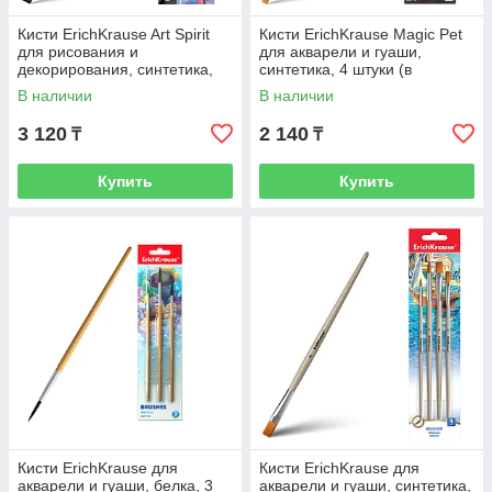
Кисти ErichKrause Art Spirit
Кисти ErichKrause Magic Pet
для рисования и
для акварели и гуаши,
декорирования, синтетика,
синтетика, 4 штуки (в
черные, 10 штук (в полибеге
блистере)
В наличии
В наличии
3 120
2 140
₸
₸
Купить
Купить
Кисти ErichKrause для
Кисти ErichKrause для
акварели и гуаши, белка, 3
акварели и гуаши, синтетика,